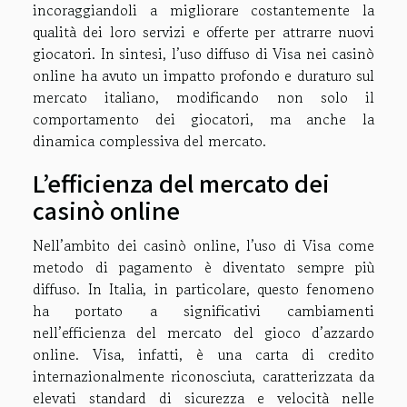
incoraggiandoli a migliorare costantemente la
qualità dei loro servizi e offerte per attrarre nuovi
giocatori. In sintesi, l’uso diffuso di Visa nei casinò
online ha avuto un impatto profondo e duraturo sul
mercato italiano, modificando non solo il
comportamento dei giocatori, ma anche la
dinamica complessiva del mercato.
L’efficienza del mercato dei
casinò online
Nell’ambito dei casinò online, l’uso di Visa come
metodo di pagamento è diventato sempre più
diffuso. In Italia, in particolare, questo fenomeno
ha portato a significativi cambiamenti
nell’efficienza del mercato del gioco d’azzardo
online. Visa, infatti, è una carta di credito
internazionalmente riconosciuta, caratterizzata da
elevati standard di sicurezza e velocità nelle