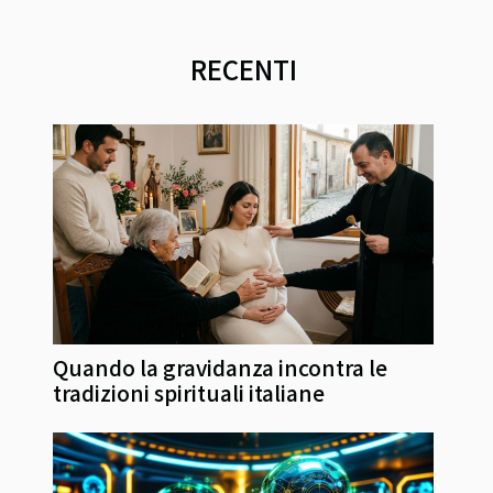
RECENTI
Quando la gravidanza incontra le
tradizioni spirituali italiane