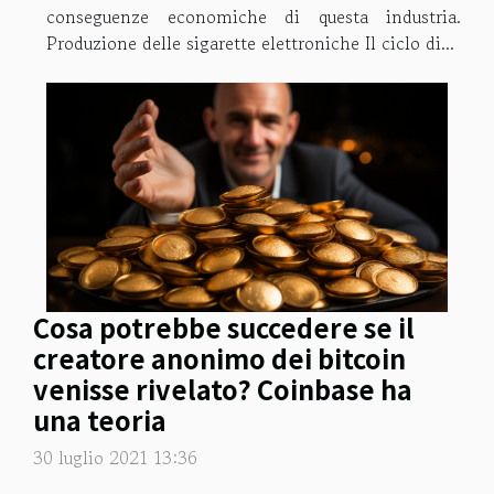
conseguenze economiche di questa industria.
Produzione delle sigarette elettroniche Il ciclo di...
Cosa potrebbe succedere se il
creatore anonimo dei bitcoin
venisse rivelato? Coinbase ha
una teoria
30 luglio 2021 13:36