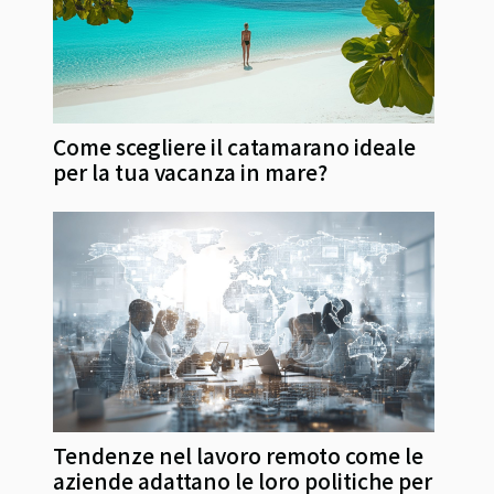
Come scegliere il catamarano ideale
per la tua vacanza in mare?
Tendenze nel lavoro remoto come le
aziende adattano le loro politiche per