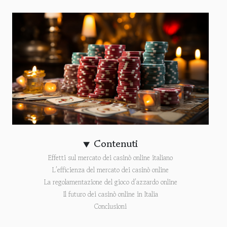
Contenuti
Effetti sul mercato dei casinò online italiano
L’efficienza del mercato dei casinò online
La regolamentazione del gioco d’azzardo online
Il futuro dei casinò online in Italia
Conclusioni