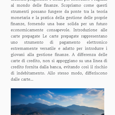
al mondo delle finanze. Scopriamo come questi
strumenti possano fungere da ponte tra la teoria
monetaria e la pratica della gestione delle proprie
finanze, fornendo una base solida per un futuro
economicamente consapevole. Introduzione alle
carte prepagate Le carte prepagate rappresentano
uno strumento di pagamento elettronico
estremamente versatile e adatto per introdurre i
giovani alla gestione finanze. A differenza delle
carte di credito, non si appoggiano su una linea di
credito fornita dalla banca, evitando così il rischio
di indebitamento. Allo stesso modo, differiscono
dalle carte...