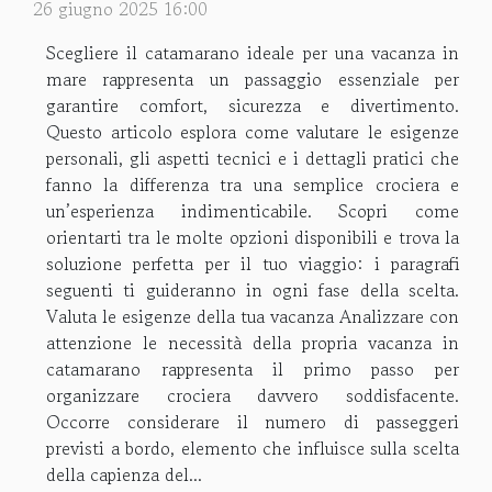
26 giugno 2025 16:00
Scegliere il catamarano ideale per una vacanza in
mare rappresenta un passaggio essenziale per
garantire comfort, sicurezza e divertimento.
Questo articolo esplora come valutare le esigenze
personali, gli aspetti tecnici e i dettagli pratici che
fanno la differenza tra una semplice crociera e
un’esperienza indimenticabile. Scopri come
orientarti tra le molte opzioni disponibili e trova la
soluzione perfetta per il tuo viaggio: i paragrafi
seguenti ti guideranno in ogni fase della scelta.
Valuta le esigenze della tua vacanza Analizzare con
attenzione le necessità della propria vacanza in
catamarano rappresenta il primo passo per
organizzare crociera davvero soddisfacente.
Occorre considerare il numero di passeggeri
previsti a bordo, elemento che influisce sulla scelta
della capienza del...