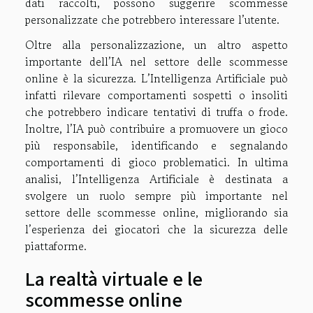
dati raccolti, possono suggerire scommesse
personalizzate che potrebbero interessare l’utente.
Oltre alla personalizzazione, un altro aspetto
importante dell’IA nel settore delle scommesse
online è la sicurezza. L’Intelligenza Artificiale può
infatti rilevare comportamenti sospetti o insoliti
che potrebbero indicare tentativi di truffa o frode.
Inoltre, l’IA può contribuire a promuovere un gioco
più responsabile, identificando e segnalando
comportamenti di gioco problematici. In ultima
analisi, l’Intelligenza Artificiale è destinata a
svolgere un ruolo sempre più importante nel
settore delle scommesse online, migliorando sia
l’esperienza dei giocatori che la sicurezza delle
piattaforme.
La realtà virtuale e le
scommesse online