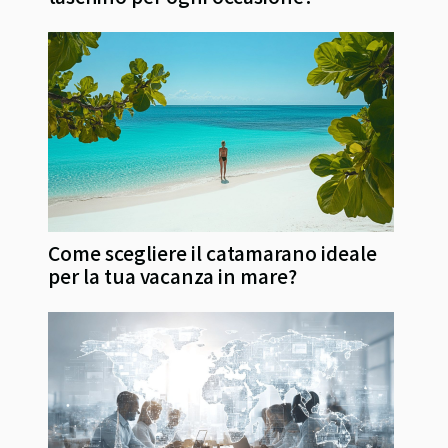
Come scegliere il catamarano ideale
per la tua vacanza in mare?