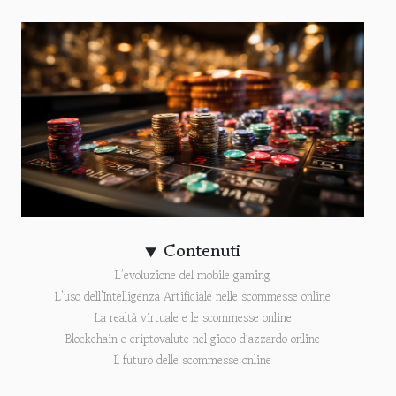
Contenuti
L’evoluzione del mobile gaming
L’uso dell’Intelligenza Artificiale nelle scommesse online
La realtà virtuale e le scommesse online
Blockchain e criptovalute nel gioco d’azzardo online
Il futuro delle scommesse online