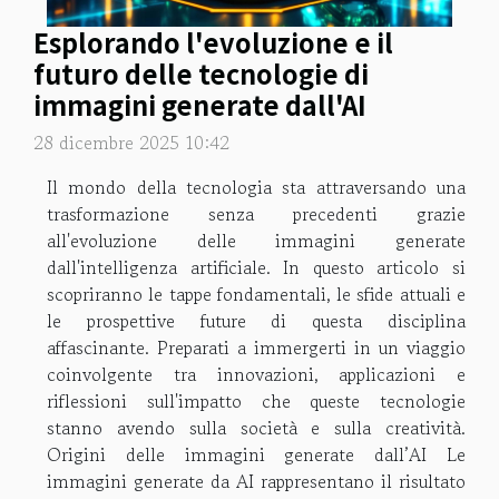
Esplorando l'evoluzione e il
futuro delle tecnologie di
immagini generate dall'AI
28 dicembre 2025 10:42
Il mondo della tecnologia sta attraversando una
trasformazione senza precedenti grazie
all'evoluzione delle immagini generate
dall'intelligenza artificiale. In questo articolo si
scopriranno le tappe fondamentali, le sfide attuali e
le prospettive future di questa disciplina
affascinante. Preparati a immergerti in un viaggio
coinvolgente tra innovazioni, applicazioni e
riflessioni sull'impatto che queste tecnologie
stanno avendo sulla società e sulla creatività.
Origini delle immagini generate dall’AI Le
immagini generate da AI rappresentano il risultato