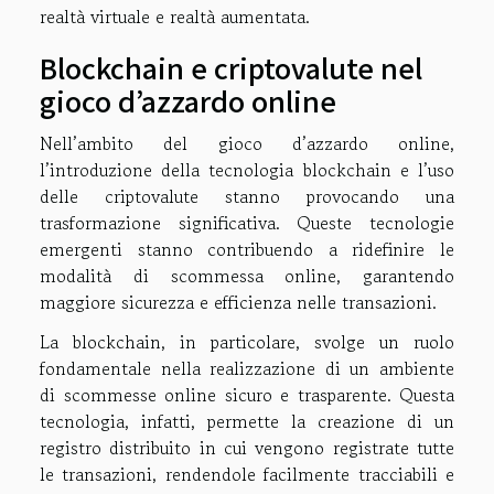
realtà virtuale e realtà aumentata.
Blockchain e criptovalute nel
gioco d’azzardo online
Nell’ambito del gioco d’azzardo online,
l’introduzione della tecnologia blockchain e l’uso
delle criptovalute stanno provocando una
trasformazione significativa. Queste tecnologie
emergenti stanno contribuendo a ridefinire le
modalità di scommessa online, garantendo
maggiore sicurezza e efficienza nelle transazioni.
La blockchain, in particolare, svolge un ruolo
fondamentale nella realizzazione di un ambiente
di scommesse online sicuro e trasparente. Questa
tecnologia, infatti, permette la creazione di un
registro distribuito in cui vengono registrate tutte
le transazioni, rendendole facilmente tracciabili e