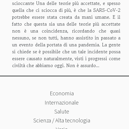
scioccante Una delle teorie più accettate, e spesso
quella che ci sciocca di più, è che la SARS-CoV-2
potrebbe essere stata creata da mani umane. E il
fatto che questa sia una delle teorie più accettate
non è una coincidenza, ricordando che quasi
nessuno, se non tutti, hanno assistito in passato a
un evento della portata di una pandemia. La gente
si chiede se è possibile che un tale incidente possa
essere causato naturalmente, visti i progressi come
civiltà che abbiamo oggi. Non è assurdo...
Economia
Internazionale
Salute
Scienza / Alta tecnologia
Varie