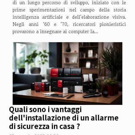
di un lungo percorso di sviluppo, iniziato con le
prime sperimentazioni nel campo della storia
intelligenza artificiale e dell’elaborazione visiva.
Negli anni ’60 e ’70, ricercatori pionieristici
provarono a insegnare ai computer la...
Quali sono i vantaggi
dell'installazione di un allarme
di sicurezza in casa ?