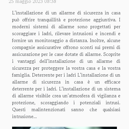
25 maggio 2023 08:38
L’installazione di un allarme di sicurezza in casa
può offrire tranquillità e protezione aggiuntiva. I
moderni sistemi di allarme sono progettati per
scoraggiare i ladri, rilevare intrusioni e incendi e
fornire un monitoraggio a distanza. Inoltre, alcune
compagnie assicurative offrono sconti sui premi di
assicurazione per le case dotate di allarme. Scoprite
i vantaggi dell’installazione di un allarme di
sicurezza per proteggere la vostra casa e la vostra
famiglia. Deterrente per i ladri L’installazione di un
allarme di sicurezza in casa è un efficace
deterrente per i ladri. L’installazione di un sistema
di allarme visibile crea un’atmosfera di vigilanza e
protezione, scoraggiando i potenziali intrusi.
Questi malintenzionati sanno che qualsiasi
intrusione...