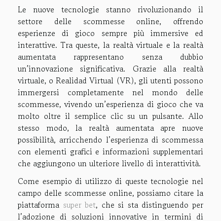
Le nuove tecnologie stanno rivoluzionando il
settore delle scommesse online, offrendo
esperienze di gioco sempre più immersive ed
interattive. Tra queste, la realtà virtuale e la realtà
aumentata rappresentano senza dubbio
un’innovazione significativa. Grazie alla realtà
virtuale, o Realidad Virtual (VR), gli utenti possono
immergersi completamente nel mondo delle
scommesse, vivendo un’esperienza di gioco che va
molto oltre il semplice clic su un pulsante. Allo
stesso modo, la realtà aumentata apre nuove
possibilità, arricchendo l’esperienza di scommessa
con elementi grafici e informazioni supplementari
che aggiungono un ulteriore livello di interattività.
Come esempio di utilizzo di queste tecnologie nel
campo delle scommesse online, possiamo citare la
piattaforma
super bet
, che si sta distinguendo per
l’adozione di soluzioni innovative in termini di