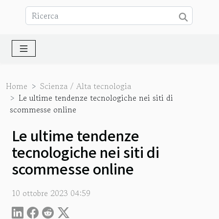
Home
Scienza / Alta tecnologia
Le ultime tendenze tecnologiche nei siti di
scommesse online
Le ultime tendenze
tecnologiche nei siti di
scommesse online
10 ottobre 2023 04:59